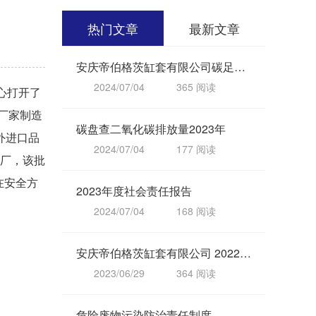
热门文章
最新文章
安庆帝伯格茨缸套有限公司碳足迹评价报告-GEN3型缸套-盖章版
2024/07/04
365 阅读
20
心打开了
厂家制造
碳盘查二氧化碳排放量2023年
外进口品
2024/07/04
177 阅读
20
进厂，该批
在安全方
2023年度社会责任报告
2024/07/04
168 阅读
20
安庆帝伯格茨缸套有限公司 2022 年度社会责任报告
2023/06/29
364 阅读
20
危险废物污染防治责任制度